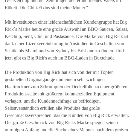
Der Ketchup und der Senf tragen den Hund meines Vaters im
Etikett. Die Chili-Fixins sind meine Mutter."
Mit Investitionen einer leidenschaftlichen Kundengruppe hat Big
Rick´s Marke heute eine große Auswahl an BBQ-Saucen, Salsas,
Ketchup, Senf, Chili und Pastasauce. Die Marke von Big Rick ist
dank einer Lizenzvereinbarung in Australien in Geschäften von
Seattle bis Miami und von Sydney bis Brisbane zu finden. Und
jetzt gibt es Big Rick's auch im BBQ-Laden in Buxtehude
Die Produktion von Big Rick hat sich von der mit Töpfen
gestapelten Originalgarage und einem sehr wichtigen
Haartrockner zum Schrumpfen der Deckelfolie zu einer größeren
Produktionsstätte mit größerem kommerziellen Equipment
verlagert, um die Kundennachfrage zu befriedigen.
Selbstverständlich erfüllen alle Produkte das große
Geschmacksversprechen, das die Kunden von Big Rick erwarten.
Der große Geschmack von Big Ricks Marke spiegelt seinen
unruhigen Anfang und die Suche eines Mannes nach dem großen