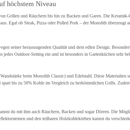
auf höchstem Niveau
– von Grillen und Räuchern bis hin zu Backen und Garen. Die Keramik-G
s. Egal ob Steak, Pizza oder Pulled Pork – der Monolith überzeugt au
egen seiner herausragenden Qualität und dem edlen Design. Besonders 
n jedes Outdoor-Setting ein und ist besonders in Gartenküchen sehr bel
andstärke beim Monolith Classic) und Edelstahl. Diese Materialien so
d spart bis zu 50% Kohle im Vergleich zu herkömmlichen Grills. Zudem
n kannst du mit ihm auch Räuchern, Backen und sogar Dörren. Die Mögl
lektorsteinen und den teilbaren Holzkohlekörben kannst du verschiede