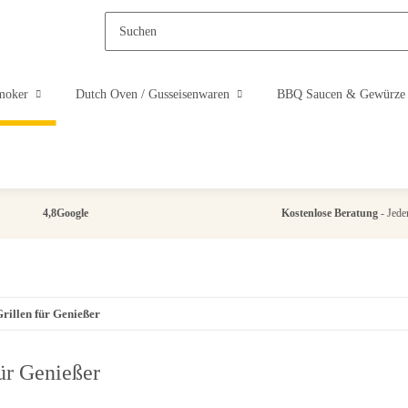
moker
Dutch Oven / Gusseisenwaren
BBQ Saucen & Gewürze
4,8
Google
Kostenlose Beratung
- Jeder
rillen für Genießer
ür Genießer