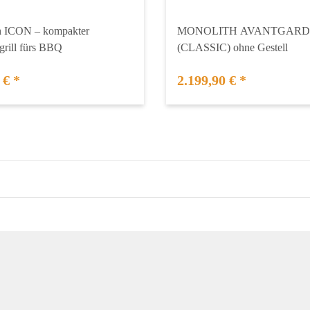
h ICON – kompakter
MONOLITH AVANTGARDE
rill fürs BBQ
(CLASSIC) ohne Gestell
 €
*
2.199,90 €
*