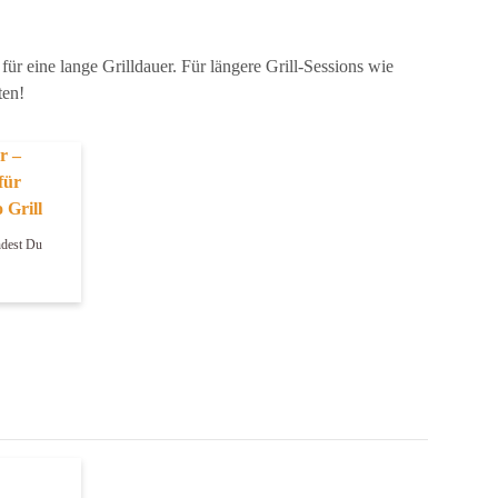
ür eine lange Grilldauer. Für längere Grill-Sessions wie
ten!
r –
für
 Grill
ndest Du