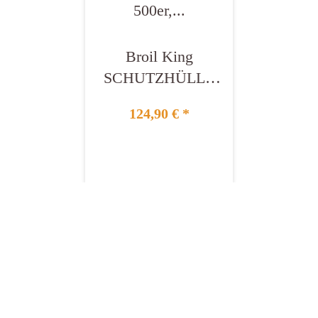
Broil King
SCHUTZHÜLLE
SOVEREIGN
124,90 €
*
400er, BARON
500er, CROWN
500er