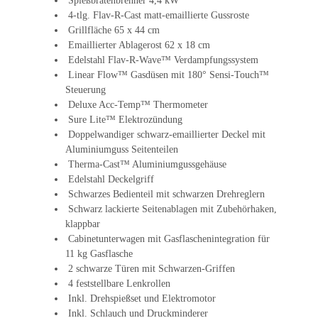
Spießbratenbrenner 4,4 kW
4-tlg. Flav-R-Cast matt-emaillierte Gussroste
Grillfläche 65 x 44 cm
Emaillierter Ablagerost 62 x 18 cm
Edelstahl Flav-R-Wave™ Verdampfungssystem
Linear Flow™ Gasdüsen mit 180° Sensi-Touch™
Steuerung
Deluxe Acc-Temp™ Thermometer
Sure Lite™ Elektrozündung
Doppelwandiger schwarz-emaillierter Deckel mit
Aluminiumguss Seitenteilen
Therma-Cast™ Aluminiumgussgehäuse
Edelstahl Deckelgriff
Schwarzes Bedienteil mit schwarzen Drehreglern
Schwarz lackierte Seitenablagen mit Zubehörhaken,
klappbar
Cabinetunterwagen mit Gasflaschenintegration für
11 kg Gasflasche
2 schwarze Türen mit Schwarzen-Griffen
4 feststellbare Lenkrollen
Inkl. Drehspießset und Elektromotor
Inkl. Schlauch und Druckminderer