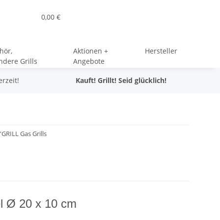
0,00 €
hör,
Aktionen +
Hersteller
dere Grills
Angebote
erzeit!
Kauft! Grillt! Seid glücklich!
'GRILL Gas Grills
l Ø 20 x 10 cm