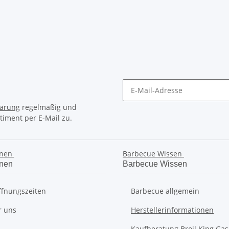
lärung
regelmäßig und
timent per E-Mail zu.
onen
Barbecue Wissen
onen
Barbecue Wissen
fnungszeiten
Barbecue allgemein
r uns
Herstellerinformationen
Kaufberatung Broil King Gas 