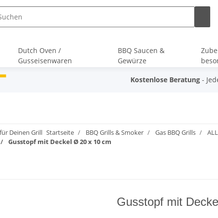
Dutch Oven /
BBQ Saucen &
Zube
Gusseisenwaren
Gewürze
beson
Kostenlose Beratung
- Jed
ür Deinen Grill
Startseite
BBQ Grills & Smoker
Gas BBQ Grills
ALL
Gusstopf mit Deckel Ø 20 x 10 cm
Gusstopf mit Decke