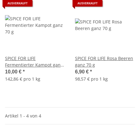
AUSVERKAUFT
AUSVERKAUFT
SPICE FOR LIFE
SPICE FOR LIFE Rosa Beeren
Fermentierter Kampot ganz
ganz 70 g
70 g
10,00 €
*
6,90 €
*
142,86 € pro 1 kg
98,57 € pro 1 kg
Artikel 1 - 4 von 4