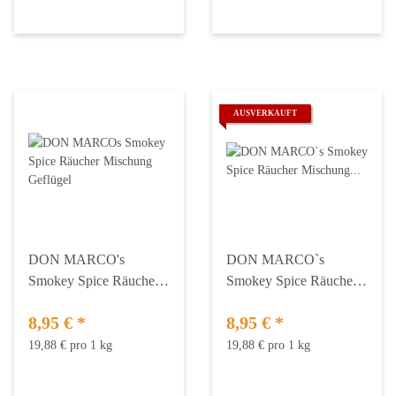
AUSVERKAUFT
DON MARCO's
DON MARCO`s
Smokey Spice Räucher
Smokey Spice Räucher
Mischung Geflügel
Mischung Competition
8,95 €
*
8,95 €
*
Blend 450 g
19,88 € pro 1 kg
19,88 € pro 1 kg