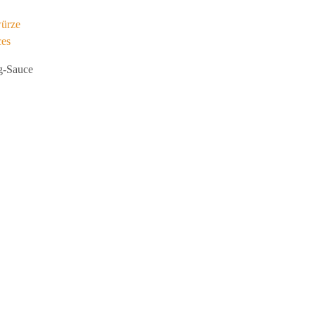
ürze
ces
g-Sauce