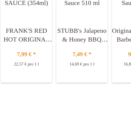
FRANK'S RED
STUBB's Jalapeno
Origin
HOT ORIGINAL
& Honey BBQ
Barb
SAUCE (354ml)
Sauce 510 ml
7,99 €
*
7,49 €
*
9
22,57 € pro 1 l
14,69 € pro 1 l
16,8