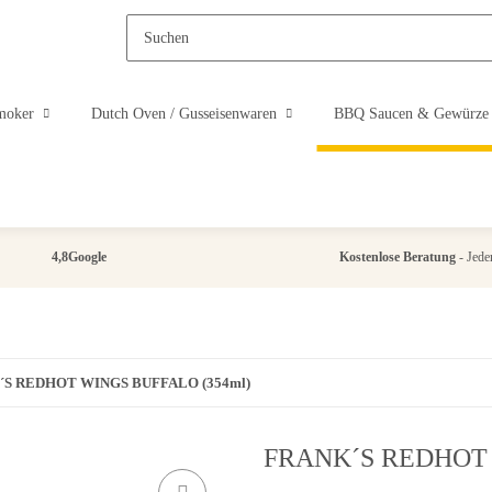
moker
Dutch Oven / Gusseisenwaren
BBQ Saucen & Gewürze
4,8
Google
Kostenlose Beratung
- Jeder
´S REDHOT WINGS BUFFALO (354ml)
FRANK´S REDHOT 