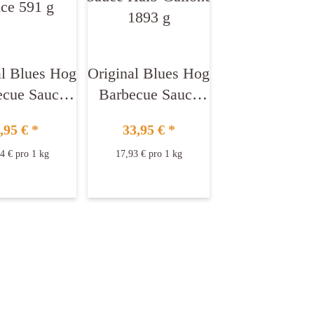
al Blues Hog
Original Blues Hog
ecue Sauce
Barbecue Sauce
591 g
Halb-Gallone 1893
,95 €
*
33,95 €
*
g
4 € pro 1 kg
17,93 € pro 1 kg