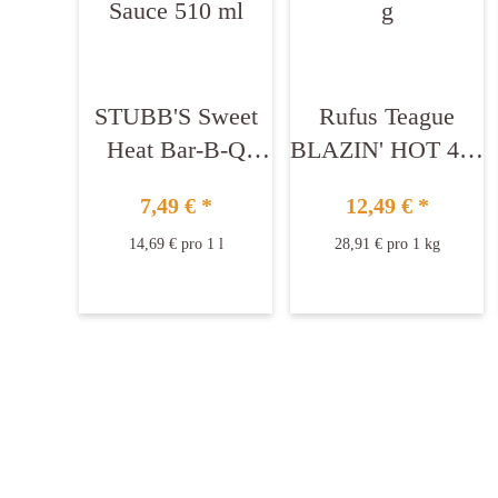
STUBB'S Sweet
Rufus Teague
Heat Bar-B-Q
BLAZIN' HOT 432
Sauce 510 ml
g
7,49 €
*
12,49 €
*
14,69 € pro 1 l
28,91 € pro 1 kg