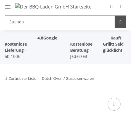
4,8
Google
Kauft!
Kostenlose
Kostenlose
Grillt! Seid
Lieferung
-
Beratung
-
glücklich!
ab 100€
Jederzeit!
Zurück zur Liste
Dutch Oven / Gusseisenwaren