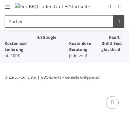
4,8
Google
Kauft!
Kostenlose
Kostenlose
Grillt! Seid
Lieferung
-
Beratung
-
glücklich!
ab 100€
Jederzeit!
Zurück zur Liste
BBQ-Events – Genieße Grillgenuss!