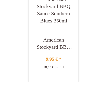
American
Stockyard BBQ
Sauce Southern
9,95 €
*
Blues 350ml
28,43 € pro 1 l