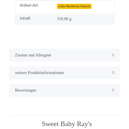
Artikel-Art:
Produkteigenschaft
Wert
echte Barbecue Saucen
Inhalt:
510,00 g
Zutaten und Allergene
weitere Produktinformationen
Bewertungen
Sweet Baby Ray's