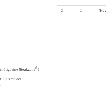
Stü
®
tigt eine Steakzone
!
. 100) mit der
.