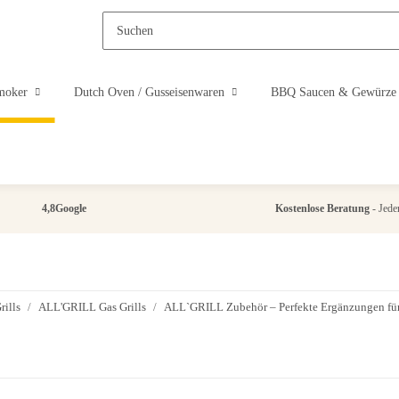
moker
Dutch Oven / Gusseisenwaren
BBQ Saucen & Gewürze
4,8
Google
Kostenlose Beratung
- Jeder
ills
ALL'GRILL Gas Grills
ALL`GRILL Zubehör – Perfekte Ergänzungen für