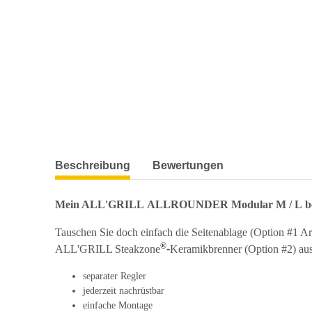
weitere Registerkarten anzeigen
Beschreibung
Bewertungen
Mein ALL'GRILL ALLROUNDER Modular M / L benö
Tauschen Sie doch einfach die Seitenablage (Option #1 Art
®
ALL'GRILL Steakzone
-
Keramikbrenner (Option #2) aus
separater Regler
jederzeit nachrüstbar
einfache Montage