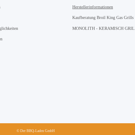
s
Herstellerinformationen
Kaufberatung Broil King Gas Grills
lichkeiten
MONOLITH - KERAMISCH GRI
en
© Der BBQ-Laden GmbH