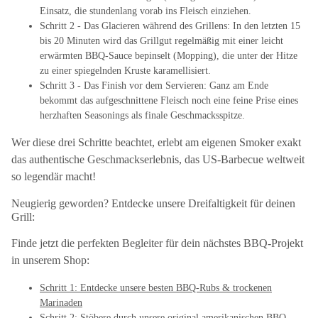
Einsatz, die stundenlang vorab ins Fleisch einziehen.
Schritt 2 - Das Glacieren während des Grillens: In den letzten 15
bis 20 Minuten wird das Grillgut regelmäßig mit einer leicht
erwärmten BBQ-Sauce bepinselt (Mopping), die unter der Hitze
zu einer spiegelnden Kruste karamellisiert.
Schritt 3 - Das Finish vor dem Servieren: Ganz am Ende
bekommt das aufgeschnittene Fleisch noch eine feine Prise eines
herzhaften Seasonings als finale Geschmacksspitze.
Wer diese drei Schritte beachtet, erlebt am eigenen Smoker exakt
das authentische Geschmackserlebnis, das US-Barbecue weltweit
so legendär macht!
Neugierig geworden? Entdecke unsere Dreifaltigkeit für deinen
Grill:
Finde jetzt die perfekten Begleiter für dein nächstes BBQ-Projekt
in unserem Shop:
Schritt 1: Entdecke unsere besten BBQ-Rubs & trockenen
Marinaden
Schritt 2: Stöbere durch unsere original amerikanischen BBQ-