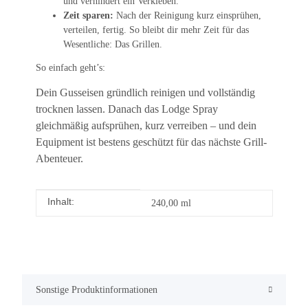
und verhindert ein Verkleben.
Zeit sparen:
Nach der Reinigung kurz einsprühen,
verteilen, fertig. So bleibt dir mehr Zeit für das
Wesentliche: Das Grillen.
So einfach geht’s:
Dein Gusseisen gründlich reinigen und vollständig
trocknen lassen. Danach das Lodge Spray
gleichmäßig aufsprühen, kurz verreiben – und dein
Equipment ist bestens geschützt für das nächste Grill-
Abenteuer.
Inhalt:
Produkteigenschaft
Wert
240,00 ml
Sonstige Produktinformationen