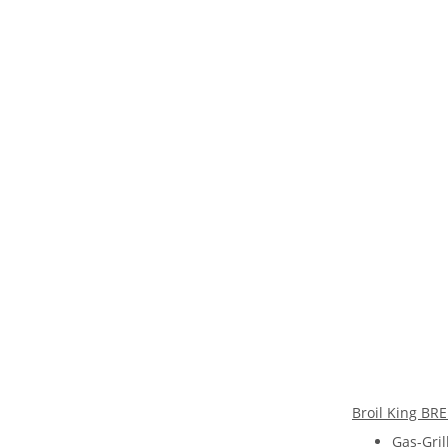
Broil King B
Gas-Gri