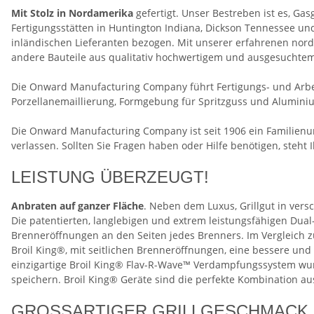
Mit Stolz in Nordamerika
gefertigt. Unser Bestreben ist es, Ga
Fertigungsstätten in Huntington Indiana, Dickson Tennessee u
inländischen Lieferanten bezogen. Mit unserer erfahrenen nor
andere Bauteile aus qualitativ hochwertigem und ausgesuchte
Die Onward Manufacturing Company führt Fertigungs- und Arbei
Porzellanemaillierung, Formgebung für Spritzguss und Alumini
Die Onward Manufacturing Company ist seit 1906 ein Familienun
verlassen. Sollten Sie Fragen haben oder Hilfe benötigen, steht
LEISTUNG ÜBERZEUGT!
Anbraten auf ganzer Fläche
. Neben dem Luxus, Grillgut in vers
Die patentierten, langlebigen und extrem leistungsfähigen Dua
Brenneröffnungen an den Seiten jedes Brenners. Im Vergleich 
Broil King®, mit seitlichen Brenneröffnungen, eine bessere und
einzigartige Broil King® Flav-R-Wave™ Verdampfungssystem wurd
speichern. Broil King® Geräte sind die perfekte Kombination 
GROSSARTIGER GRILLGESCHMACK