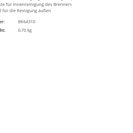
ste für Innenreinigung des Brenners
l für die Reinigung außen
r:
BK64310
ht:
0,70 kg