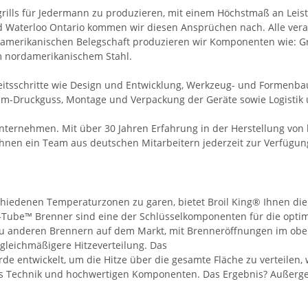
sgrills für Jedermann zu produzieren, mit einem Höchstmaß an Leis
nd Waterloo Ontario kommen wir diesen Ansprüchen nach. Alle ve
damerikanischen Belegschaft produzieren wir Komponenten wie: Gr
m nordamerikanischem Stahl.
tsschritte wie Design und Entwicklung, Werkzeug- und Formenbau,
um-Druckguss, Montage und Verpackung der Geräte sowie Logistik 
ternehmen. Mit über 30 Jahren Erfahrung in der Herstellung von h
 Ihnen ein Team aus deutschen Mitarbeitern jederzeit zur Verfügun
chiedenen Temperaturzonen zu garen, bietet Broil King® Ihnen die 
l-Tube™ Brenner sind eine der Schlüsselkomponenten für die opti
zu anderen Brennern auf dem Markt, mit Brenneröffnungen im obe
 gleichmäßigere Hitzeverteilung. Das
e entwickelt, um die Hitze über die gesamte Fläche zu verteilen,
aus Technik und hochwertigen Komponenten. Das Ergebnis? Außerg