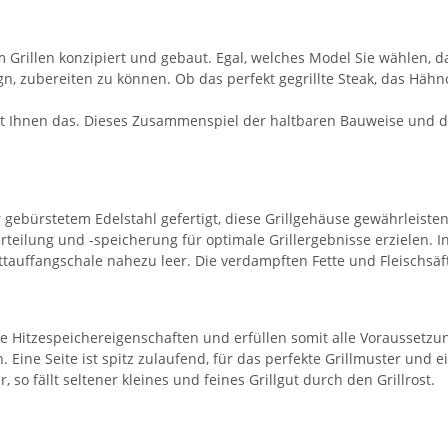
im Grillen konzipiert und gebaut. Egal, welches Model Sie wählen, d
gn, zubereiten zu können. Ob das perfekt gegrillte Steak, das Hä
cht Ihnen das. Dieses Zusammenspiel der haltbaren Bauweise und de
gebürstetem Edelstahl gefertigt, diese Grillgehäuse gewährleiste
verteilung und -speicherung für optimale Grillergebnisse erzielen
ettauffangschale nahezu leer. Die verdampften Fette und Fleischsäft
e Hitzespeichereigenschaften und erfüllen somit alle Voraussetzun
. Eine Seite ist spitz zulaufend, für das perfekte Grillmuster und 
 so fällt seltener kleines und feines Grillgut durch den Grillrost.