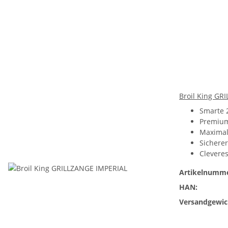
Broil King GR
Smarte 2
Premium
Maximale
Sicherer
Cleveres
Artikelnumme
HAN:
Versandgewic