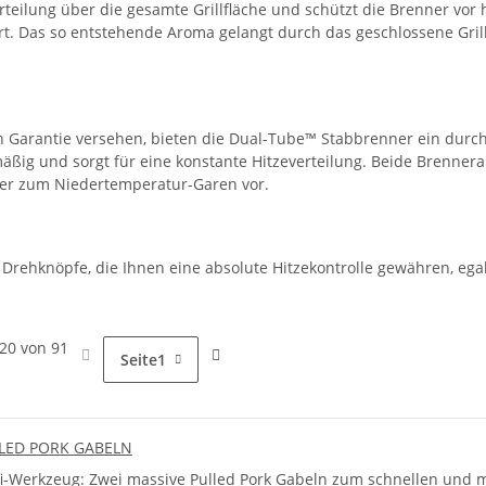
rteilung über die gesamte Grillfläche und schützt die Brenner vor
rt. Das so entstehende Aroma gelangt durch das geschlossene Grill
en Garantie versehen, bieten die Dual-Tube™ Stabbrenner ein durc
ßig und sorgt für eine konstante Hitzeverteilung. Beide Brennera
oder zum Niedertemperatur-Garen vor.
rehknöpfe, die Ihnen eine absolute Hitzekontrolle gewähren, egal
- 20 von 91
Seite
1
ULLED PORK GABELN
fi-Werkzeug: Zwei massive Pulled Pork Gabeln zum schnellen und m