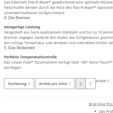
Das Edelstahl Flav-R-Wave™ gewährleistet eine optimale Hitzeve
Fleischsäfte werden durch die Hitze des Flav-R-Wave™ vaporisie
unverwechselbaren Grillgeschmack.
4. Die Brenner
einzigartige Leistung
Hergestellt aus hoch-qualitativem Edelstahl und bis zu 10 Jahr
Brenner dagegen, bedeckt den Boden des Grillgehäuses gleichmä
die richtige Temperatur zum direkten und indirektem Grillen 
5. Das Bedienteil
Perfekte Temperaturkontrolle
Das Linear-Flow™ Düsensystem verfügt über 180° Sensi-Touch™ D
benötigen.
Artikel 1 
Sortierung
Artikel pro Seite
Broil King P
Das Pro