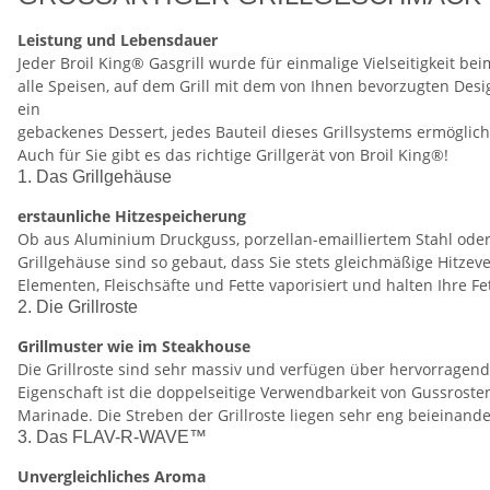
Leistung und Lebensdauer
Jeder Broil King® Gasgrill wurde für einmalige Vielseitigkeit be
alle Speisen, auf dem Grill mit dem von Ihnen bevorzugten Desi
ein
gebackenes Dessert, jedes Bauteil dieses Grillsystems ermögli
Auch für Sie gibt es das richtige Grillgerät von Broil King®!
1. Das Grillgehäuse
erstaunliche Hitzespeicherung
Ob aus Aluminium Druckguss, porzellan-emailliertem Stahl oder 
Grillgehäuse sind so gebaut, dass Sie stets gleichmäßige Hitze
Elementen, Fleischsäfte und Fette vaporisiert und halten Ihre F
2. Die Grillroste
Grillmuster wie im Steakhouse
Die Grillroste sind sehr massiv und verfügen über hervorragend
Eigenschaft ist die doppelseitige Verwendbarkeit von Gussrosten
Marinade. Die Streben der Grillroste liegen sehr eng beieinander,
3. Das FLAV-R-WAVE™
Unvergleichliches Aroma