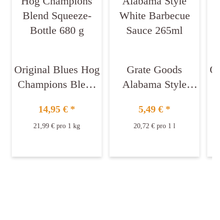
Original Blues Hog
Grate Goods
Or
Champions Blend
Alabama Style
Squeeze-Bottle 680
White Barbecue
14,95 €
*
5,49 €
*
g
Sauce 265ml
21,99 € pro 1 kg
20,72 € pro 1 l