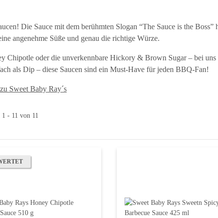
-Saucen! Die Sauce mit dem berühmten Slogan “The Sauce is the Boss” h
 eine angenehme Süße und genau die richtige Würze.
y Chipotle oder die unverkennbare Hickory & Brown Sugar – bei uns f
nfach als Dip – diese Saucen sind ein Must-Have für jeden BBQ-Fan!
 zu Sweet Baby Ray´s
 1 - 11 von 11
WERTET