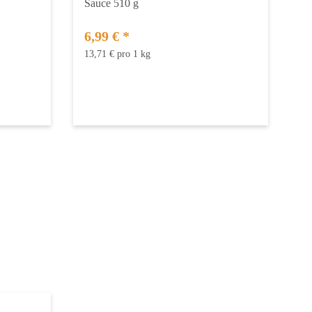
Sauce 510 g
6,99 €
*
13,71 € pro 1 kg