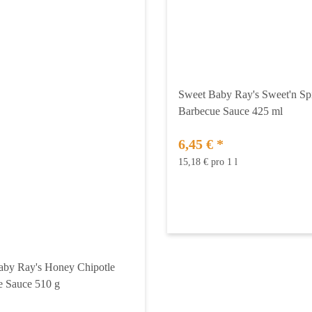
Sweet Baby Ray's Sweet'n Sp
Barbecue Sauce 425 ml
6,45 €
*
15,18 € pro 1 l
aby Ray's Honey Chipotle
e Sauce 510 g