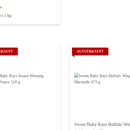
*
ro 1 kg
RKAUFT
AUSVERKAUFT
Sweet Baby Rays Buffalo Wi