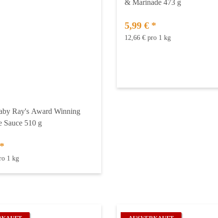
& Marinade 473 g
5,99 €
*
12,66 € pro 1 kg
aby Ray's Award Winning
e Sauce 510 g
*
ro 1 kg