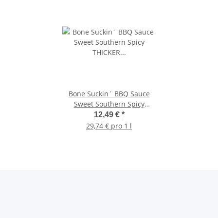
Bone Suckin´ BBQ Sauce
Sweet Southern Spicy
THICKER Style 420 ml
12,49 €
*
29,74 € pro 1 l