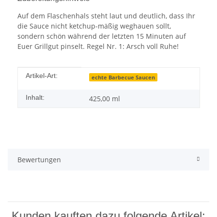
Auf dem Flaschenhals steht laut und deutlich, dass Ihr
die Sauce nicht ketchup-mäßig weghauen sollt,
sondern schön während der letzten 15 Minuten auf
Euer Grillgut pinselt. Regel Nr. 1: Arsch voll Ruhe!
Produkteigenschaft
Wert
Artikel-Art:
echte Barbecue Saucen
Inhalt:
425,00 ml
Bewertungen
Kunden kauften dazu folgende Artikel: