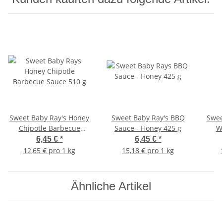
Sweet Baby Ray's Honey
Sweet Baby Ray's BBQ
Swee
Chipotle Barbecue
Sauce - Honey 425 g
W
Sauce 510 g
6,45 €
*
6,45 €
*
12,65 € pro 1 kg
15,18 € pro 1 kg
Ähnliche Artikel