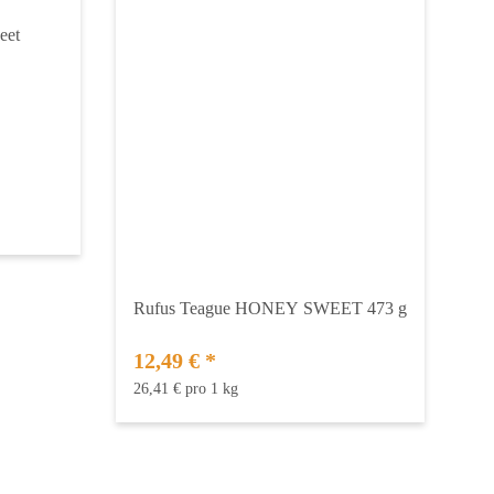
eet
Rufus Teague HONEY SWEET 473 g
12,49 €
*
26,41 € pro 1 kg