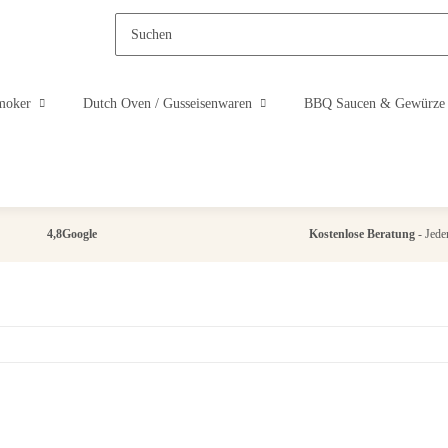
moker
Dutch Oven / Gusseisenwaren
BBQ Saucen & Gewürze
4,8
Google
Kostenlose Beratung
- Jeder