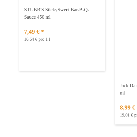
STUBB'S StickySweet Bar-B-Q-
Sauce 450 ml
7,49 €
*
16,64 € pro 1 l
Jack Da
ml
8,99 €
19,01 € p