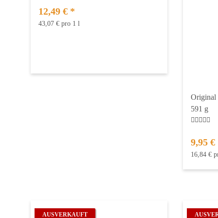
12,49 €
*
43,07 € pro 1 l
Original
591 g
9,95 €
16,84 € p
AUSVERKAUFT
AUSVE