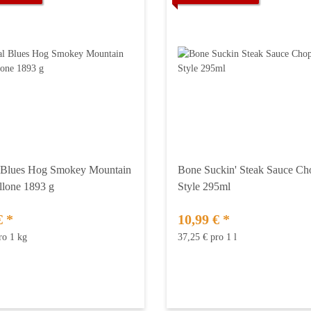
l Blues Hog Smokey Mountain
Bone Suckin' Steak Sauce C
lone 1893 g
Style 295ml
€
*
10,99 €
*
ro 1 kg
37,25 € pro 1 l