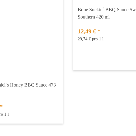
Bone Suckin´ BBQ Sauce Sw
Southern 420 ml
12,49 €
*
29,74 € pro 1 l
niel´s Honey BBQ Sauce 473
*
ro 1 l