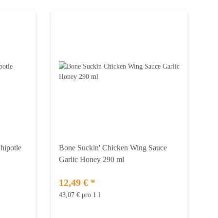
ipotle
Bone Suckin' Chicken Wing Sauce
Garlic Honey 290 ml
12,49 €
*
43,07 € pro 1 l