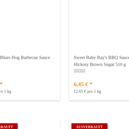
 Blues Hog Barbecue Sauce
Sweet Baby Ray's BBQ Sauce
Hickory Brown Sugar 510 g
*
6,45 €
*
ro 1 kg
12,65 € pro 1 kg
RKAUFT
AUSVERKAUFT