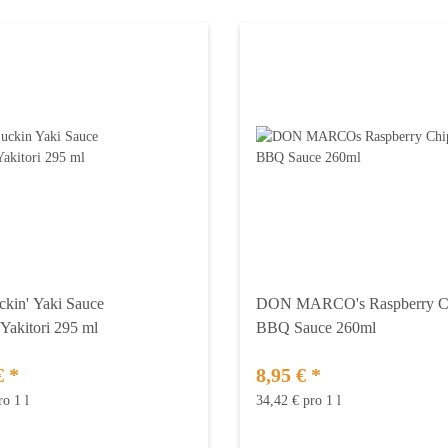
kin' Yaki Sauce
DON MARCO's Raspberry Ch
/Yakitori 295 ml
BBQ Sauce 260ml
€
*
8,95 €
*
ro 1 l
34,42 € pro 1 l