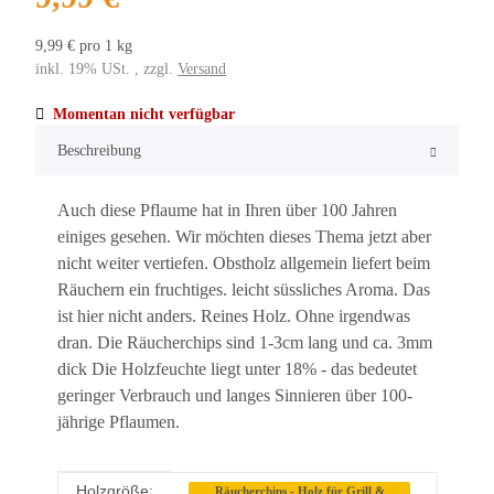
9,99 € pro 1 kg
inkl. 19% USt. , zzgl.
Versand
Momentan nicht verfügbar
Beschreibung
Auch diese Pflaume hat in Ihren über 100 Jahren
einiges gesehen. Wir möchten dieses Thema jetzt aber
nicht weiter vertiefen. Obstholz allgemein liefert beim
Räuchern ein fruchtiges. leicht süssliches Aroma. Das
ist hier nicht anders. Reines Holz. Ohne irgendwas
dran. Die Räucherchips sind 1-3cm lang und ca. 3mm
dick Die Holzfeuchte liegt unter 18% - das bedeutet
geringer Verbrauch und langes Sinnieren über 100-
jährige Pflaumen.
Holzgröße:
Produkteigenschaft
Wert
Räucherchips - Holz für Grill &