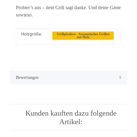
Probier’s aus – dein Grill sagt danke. Und deine Gäste
sowieso.
Holzgröße:
Produkteigenschaft
Wert
Grillplanken - Aromatisches Grillen
mit Holz
Bewertungen
Kunden kauften dazu folgende
Artikel: