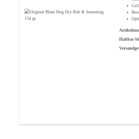
Gril
Beso
Opti
Artikelnu
Haltbar bi
Versandge