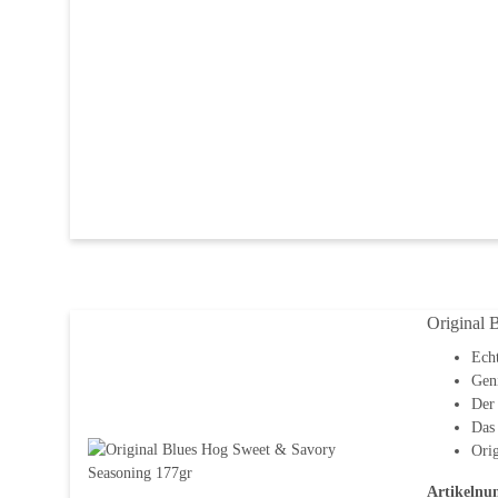
Original 
Ech
Geni
Der 
Das 
Orig
Artikelnu