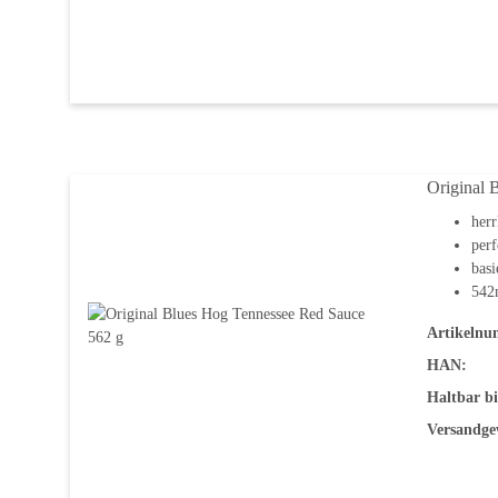
Original 
herr
per
basi
542
Artikelnu
HAN:
Haltbar bi
Versandge