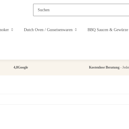
moker
Dutch Oven / Gusseisenwaren
BBQ Saucen & Gewürze
4,8
Google
Kostenlose Beratung
- Jeder