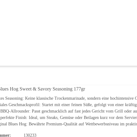
Blues Hog Sweet & Savory Seasoning 177gr
tes Seasoning: Keine klassische Trockenmarinade, sondern eine hochintensiv
ales Geschmacksprofil: Startet mit einer feinen Süße, gefolgt von einer kräfti
BBQ-Allrounder: Passt geschmacklich auf fast jedes Gericht vom Grill oder aus 
perfekte Finish: Ideal, um Steaks, Gemüse oder Beilagen kurz vor dem Serviere
inal Blues Hog: Bewährte Premium-Qualität auf Wettbewerbsniveau im praktis
mmer:
130233