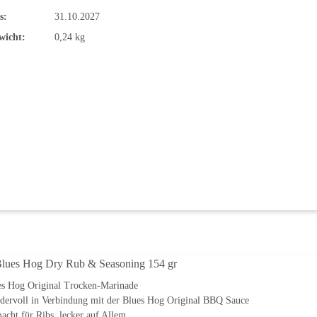
s:
31.10.2027
wicht:
0,24 kg
Blues Hog Dry Rub & Seasoning 154 gr
es Hog Original Trocken-Marinade
dervoll in Verbindung mit der Blues Hog Original BBQ Sauce
cht für Ribs, lecker auf Allem