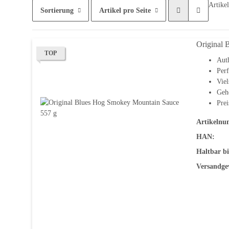
Artike
Sortierung
Artikel pro Seite
Original 
TOP
Auth
Perf
Viel
Gehe
Prei
Artikelnu
HAN:
Haltbar bi
Versandge