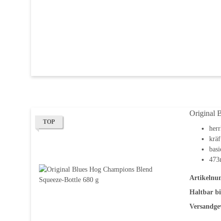
Original 
TOP
herr
kräf
basi
473m
Artikelnu
Haltbar bi
Versandge