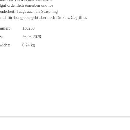
lgut ordentlich einreiben und los
nderheit: Taugt auch als Seasoning
mal für Longjobs, geht aber auch für kurz Gegrilltes
mmer:
130230
s:
26.03.2028
wicht:
0,24 kg