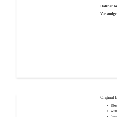
Haltbar bi
Versandge
Original 
Blu
wun
Gema