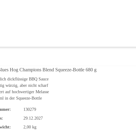
Blues Hog Champions Blend Squeeze-Bottle 680 g
lich dickflüssige BBQ Sauce
tig würzig, aber nicht scharf
ert auf hochwertiger Melasse
l in der Squeeze-Bottle
mmer:
130279
s:
29.12.2027
wicht:
2,00 kg