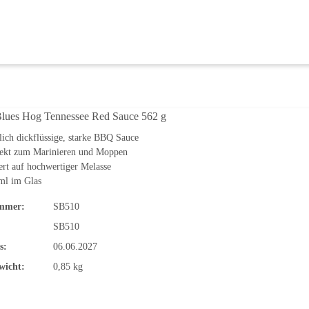
Blues Hog Tennessee Red Sauce 562 g
lich dickflüssige, starke BBQ Sauce
fekt zum Marinieren und Moppen
ert auf hochwertiger Melasse
ml im Glas
mmer:
SB510
SB510
s:
06.06.2027
wicht:
0,85 kg