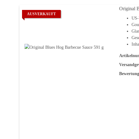
Original 
AUSVERKAUFT
US-
Gour
Glan
Gesc
Inha
Artikelnu
Versandge
Bewertung