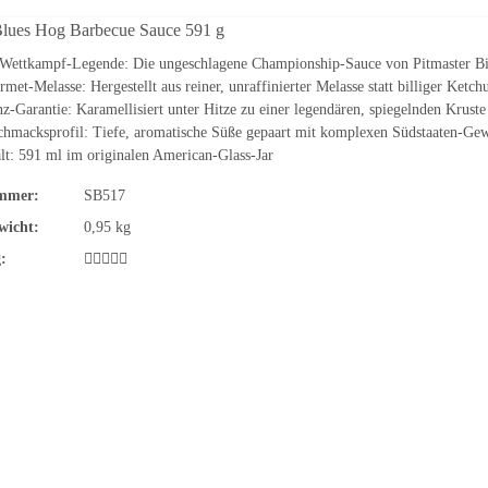
Blues Hog Barbecue Sauce 591 g
Wettkampf-Legende: Die ungeschlagene Championship-Sauce von Pitmaster Bil
met-Melasse: Hergestellt aus reiner, unraffinierter Melasse statt billiger Ketch
z-Garantie: Karamellisiert unter Hitze zu einer legendären, spiegelnden Kruste
hmacksprofil: Tiefe, aromatische Süße gepaart mit komplexen Südstaaten-Ge
lt: 591 ml im originalen American-Glass-Jar
mmer:
SB517
wicht:
0,95 kg
: