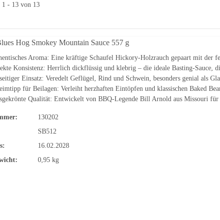
l 1 - 13 von 13
Blues Hog Smokey Mountain Sauce 557 g
entisches Aroma: Eine kräftige Schaufel Hickory-Holzrauch gepaart mit der fe
ekte Konsistenz: Herrlich dickflüssig und klebrig – die ideale Basting-Sauce, d
seitiger Einsatz: Veredelt Geflügel, Rind und Schwein, besonders genial als Gla
imtipp für Beilagen: Verleiht herzhaften Eintöpfen und klassischen Baked B
sgekrönte Qualität: Entwickelt von BBQ-Legende Bill Arnold aus Missouri für
mmer:
130202
SB512
s:
16.02.2028
wicht:
0,95 kg