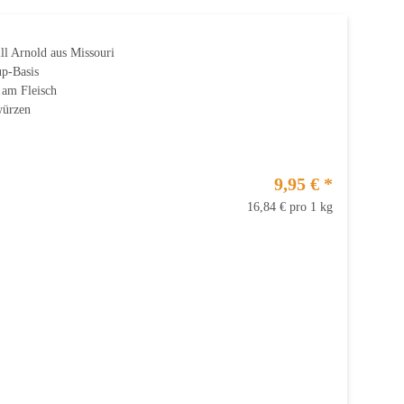
l Arnold aus Missouri
up-Basis
 am Fleisch
würzen
9,95 €
*
16,84 € pro 1 kg