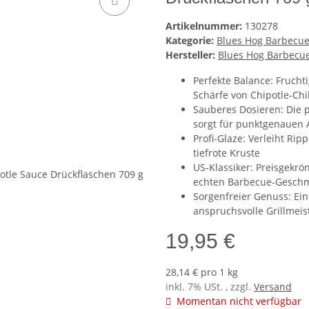
Artikelnummer:
130278
Kategorie:
Blues Hog Barbecu
Hersteller:
Blues Hog Barbecu
Perfekte Balance: Frucht
Schärfe von Chipotle-Chil
Sauberes Dosieren: Die p
sorgt für punktgenauen 
Profi-Glaze: Verleiht Ri
tiefrote Kruste
US-Klassiker: Preisgekr
echten Barbecue-Gesch
Sorgenfreier Genuss: Ein
anspruchsvolle Grillmeis
19,95 €
28,14 € pro 1 kg
inkl. 7% USt. , zzgl.
Versand
Momentan nicht verfügbar