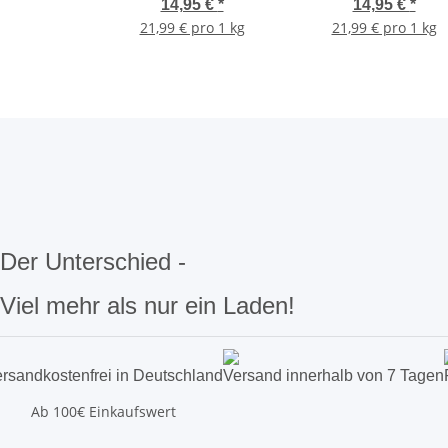
Squeeze-Bottle 680 g
Sauce Drückflasche
14,95 €
*
14,95 €
*
680 g
21,99 € pro 1 kg
21,99 € pro 1 kg
Der Unterschied -
Viel mehr als nur ein Laden!
rsandkostenfrei in Deutschland
Versand innerhalb von 7 Tagen
Ab 100€ Einkaufswert