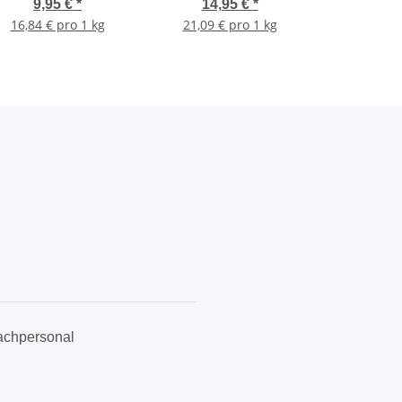
Drückflaschen 709 g
9,95 €
*
14,95 €
*
16,84 € pro 1 kg
21,09 € pro 1 kg
achpersonal