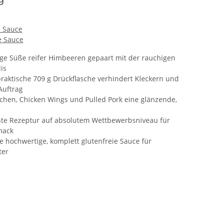
e Sauce
e Sauce
ige Süße reifer Himbeeren gepaart mit der rauchigen
is
raktische 709 g Drückflasche verhindert Kleckern und
Auftrag
ppchen, Chicken Wings und Pulled Pork eine glänzende,
önte Rezeptur auf absolutem Wettbewerbsniveau für
mack
e hochwertige, komplett glutenfreie Sauce für
ter