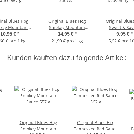
inal Blues Hog
Original Blues Hog
Original Blue
key Mountain
Smokey Mountain
Sweet & Sav
auce 557 g
Sauce Drückflaschen
Seasoning 1
10,95 €
*
14,95 €
*
9,95 €
*
680 g
66 € pro 1 kg
21,99 € pro 1 kg
5,62 € pro 1
Kunden kauften dazu folgende Artikel:
Original Blues Hog
Original Blues Hog
Smokey Mountain
Tennessee Red Sauce
B