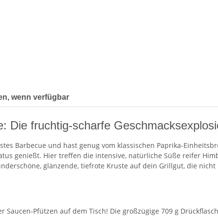
en, wenn verfügbar
: Die fruchtig-scharfe Geschmacksexplos
tes Barbecue und hast genug vom klassischen Paprika-Einheitsbrei
atus genießt. Hier treffen die intensive, natürliche Süße reifer 
nderschöne, glänzende, tiefrote Kruste auf dein Grillgut, die nich
er Saucen-Pfützen auf dem Tisch! Die großzügige 709 g Drückflasche