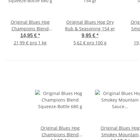
Original Blues Hog
Original Blues Hog Dry
Orig
Champions Blend
Rub & Seasoning 154 gr
Smo
Squeeze-Bottle 680 g
S
14,95 €
*
9,95 €
*
21,99 € pro 1 kg
5,62 € pro 100 g
19,
Original Blues Hog
Original Blues Hog
Champions Blend
Smokey Mountain