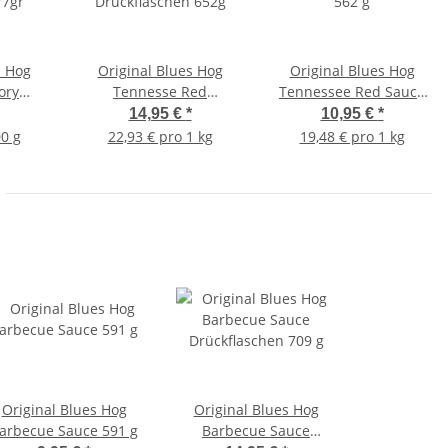
s Hog
Original Blues Hog
Original Blues Hog
ory
Tennesse Red
Tennessee Red Sauce
77gr
Drückflaschen 652g
562 g
14,95 €
*
10,95 €
*
00 g
22,93 € pro 1 kg
19,48 € pro 1 kg
Original Blues Hog
Original Blues Hog
arbecue Sauce 591 g
Barbecue Sauce